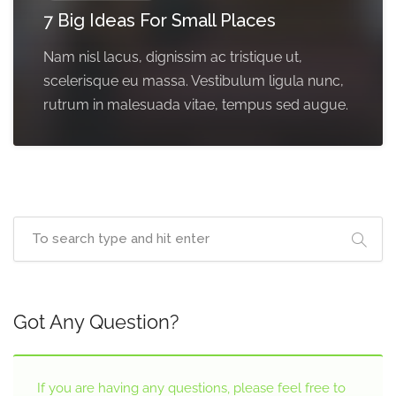
7 Big Ideas For Small Places
Nam nisl lacus, dignissim ac tristique ut,
scelerisque eu massa. Vestibulum ligula nunc,
rutrum in malesuada vitae, tempus sed augue.
Got Any Question?
If you are having any questions, please feel free to